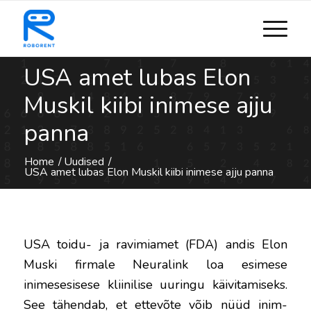
USA amet lubas Elon
Muskil kiibi inimese ajju
panna
Home
/
Uudised
/
USA amet lubas Elon Muskil kiibi inimese ajju panna
USA toidu- ja ravimiamet (FDA) andis Elon
Muski firmale Neuralink loa esimese
inimesesisese kliinilise uuringu käivitamiseks.
See tähendab, et ettevõte võib nüüd inim-