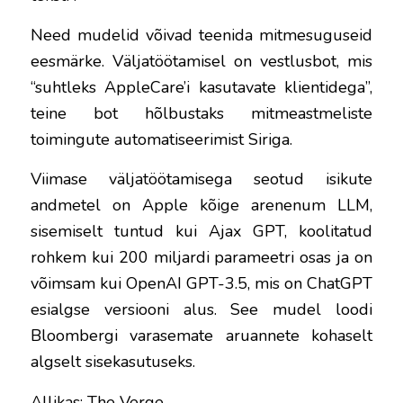
Need mudelid võivad teenida mitmesuguseid
eesmärke. Väljatöötamisel on vestlusbot, mis
“suhtleks AppleCare’i kasutavate klientidega”,
teine ​bot ​hõlbustaks mitmeastmeliste
toimingute automatiseerimist Siriga.
Viimase väljatöötamisega seotud isikute
andmetel on Apple kõige arenenum LLM,
sisemiselt tuntud kui Ajax GPT, koolitatud
rohkem kui 200 miljardi parameetri osas ja on
võimsam kui OpenAI GPT-3.5, mis on ChatGPT
esialgse versiooni alus. See mudel loodi
Bloombergi varasemate aruannete kohaselt
algselt sisekasutuseks.
Allikas: The Verge