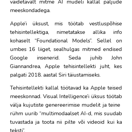
väidetavalt mitme AI mudeli kallal paljude
meeskondadega.
Apple’i üksust, mis töötab vestluspõhise
tehisintellektiga, nimetatakse allika info
kohaselt “Foundational Models”. Sellel on
umbes 16 liiget, sealhulgas mitmed endised
Google insenerid. Seda juhib John
Giannandrea, Apple tehisintellekti juht, kes
palgati 2018. aastal Siri täiustamiseks.
Tehisintellekti kallal töötavad ka Apple teised
meeskonnad. Visual Intelligence’i üksus töötab
välja kujutiste genereerimise mudelit ja teine ​​​​
rühm uurib “multimodaalset AI-d, mis suudab
tuvastada ja toota nii pilte või videoid kui ka
teksti”.