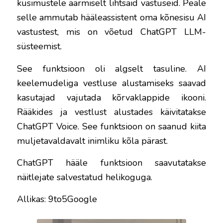
küsimustele äärmiselt lihtsaid vastuseid. Peale
selle ammutab hääleassistent oma kõnesisu AI
vastustest, mis on võetud ChatGPT LLM-
süsteemist.
See funktsioon oli algselt tasuline. AI
keelemudeliga vestluse alustamiseks saavad
kasutajad vajutada kõrvaklappide ikooni.
Rääkides ja vestlust alustades käivitatakse
ChatGPT Voice. See funktsioon on saanud kiita
muljetavaldavalt inimliku kõla pärast.
ChatGPT hääle funktsioon saavutatakse
näitlejate salvestatud helikoguga.
Allikas: 9to5Google