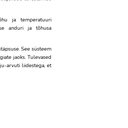
rõhu ja temperatuuri
ise anduri ja tõhusa
istäpsuse. See süsteem
giate jaoks. Tulevased
u-arvuti liidestega, et