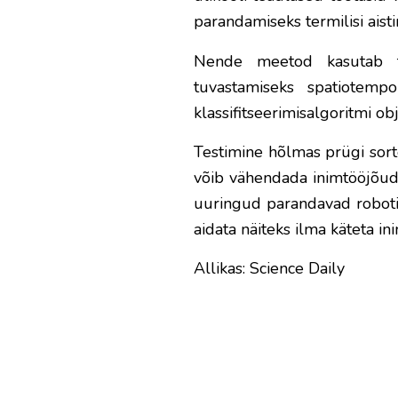
parandamiseks termilisi aisti
Nende meetod kasutab ter
tuvastamiseks spatiotempo
klassifitseerimisalgoritmi ob
Testimine hõlmas prügi sort
võib vähendada inimtööjõudu
uuringud parandavad robotite
aidata näiteks ilma käteta ini
Allikas: Science Daily