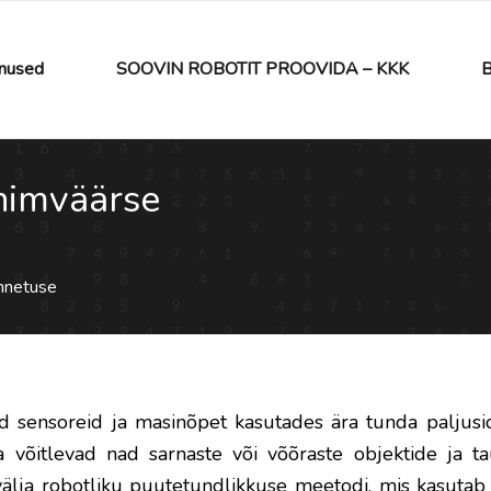
nused
SOOVIN ROBOTIT PROOVIDA – KKK
B
inimväärse
unnetuse
 sensoreid ja masinõpet kasutades ära tunda paljusi
võitlevad nad sarnaste või võõraste objektide ja t
 välja robotliku puutetundlikkuse meetodi, mis kasutab