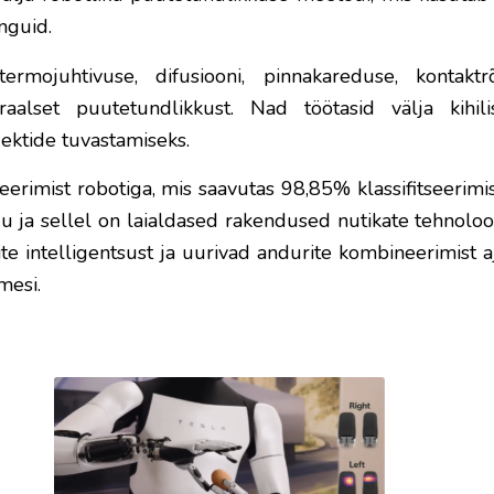
nguid.
mojuhtivuse, difusiooni, pinnakareduse, kontakt
raalset puutetundlikkust. Nad töötasid välja kihil
jektide tuvastamiseks.
eerimist robotiga, mis saavutas 98,85% klassifitseerim
 ja sellel on laialdased rakendused nutikate tehnoloo
 intelligentsust ja uurivad andurite kombineerimist aj
mesi.