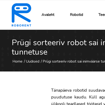
Avaleht
Robotid
Tee
Prügi sorteeriv robot sai 
tunnetuse
Home
/
Uudised
/
Prügi sorteeriv robot sai inimväärse t
Tänapäeva robotid suudavad
puudutuse kaudu. Küll aga 
ülikooli teadlased töötasid