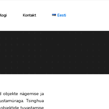
logi
Kontakt
Eesti
d objekte nägemise ja
austamüraga. Tsinghua
 objektide tuvastamise