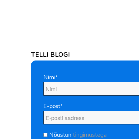
TELLI BLOGI
Nimi*
E-post*
Nõustun
tingimustega