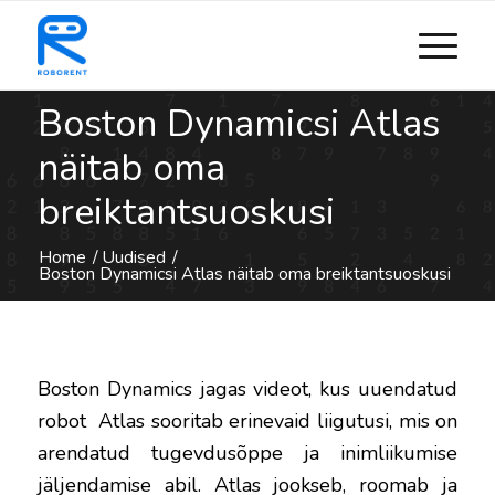
Boston Dynamicsi Atlas
näitab oma
breiktantsuoskusi
Home
/
Uudised
/
Boston Dynamicsi Atlas näitab oma breiktantsuoskusi
Boston Dynamics jagas videot, kus uuendatud
robot Atlas sooritab erinevaid liigutusi, mis on
arendatud tugevdusõppe ja inimliikumise
jäljendamise abil. Atlas jookseb, roomab ja