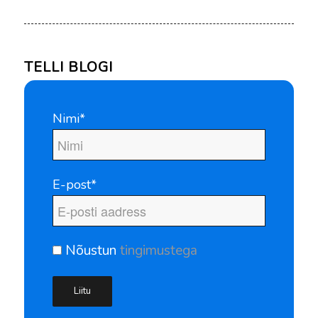
TELLI BLOGI
Nimi*
E-post*
Nõustun
tingimustega